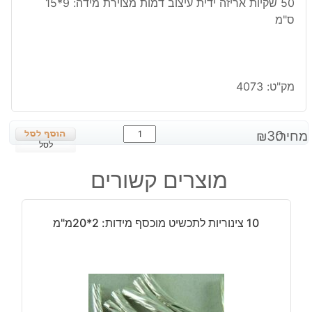
50 שקיות אריזה ידית עיצוב דמות מצוירת מידה: 9*15
ס"מ
מק"ט:
4073
כמות
מחיר:
30
₪
של
לסל
50
מוצרים קשורים
שקיות
אריזה
ידית
10 צינוריות לתכשיט מוכסף מידות: 2*20מ"מ
עיצוב
דמות
מצוירת
מידה:
9*15